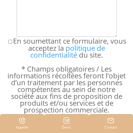
En soumettant ce formulaire, vous
acceptez la
politique de
confidentialité
du site.
* Champs obligatoires / Les
informations récoltées feront l’objet
d’un traitement par les personnes
compétentes au sein de notre
société aux fins de proposition de
produits et/ou services et de
prospection commerciale.
Conformément à la réglementation
en vigueur, vous disposez
Appeler
Devis
Contact
notamment des droits d'opposition,